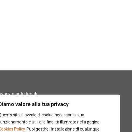
ivacy e note legali
Diamo valore alla tua privacy
rmini di utilizzo
Questo sito si avvale di cookie necessari al suo
okie policy
funzionamento e utili alle finalità illustrate nella pagina
Cookies Policy
. Puoi gestire l'installazione di qualunque
ntatti