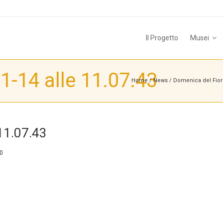
Il Progetto
Musei
-14 alle 11.07.43
Home
/
News
/
Domenica del Fior
11.07.43
0