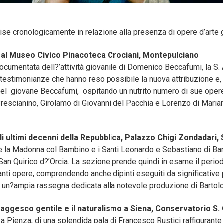
ise cronologicamente in relazione alla presenza di opere d’arte g
al
Museo Civico Pinacoteca Crociani, Montepulciano
documentata dell?’attività giovanile di Domenico Beccafumi, la S
e testimonianze che hanno reso possibile la nuova attribuzione e,
a del giovane Beccafumi, ospitando un nutrito numero di sue ope
escianino, Girolamo di Giovanni del Pacchia e Lorenzo di Mariano
i ultimi decenni della Repubblica, P
alazzo Chigi Zondadari, 
so è la Madonna col Bambino e i Santi Leonardo e Sebastiano di Ba
 Quirico d?’Orcia. La sezione prende quindi in esame il periodo a
nti opere, comprendendo anche dipinti eseguiti da significative p
un?ampia rassegna dedicata alla notevole produzione di Bartolom
vaggesco gentile e il naturalismo a Siena,
Conservatorio S. 
a Pienza, di una splendida pala di Francesco Rustici raffigurant