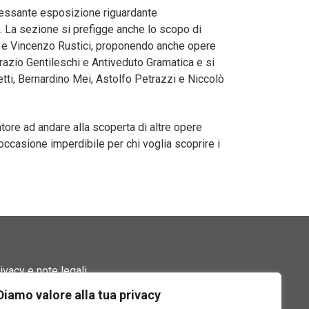
eressante esposizione riguardante
ri. La sezione si prefigge anche lo scopo di
ani e Vincenzo Rustici, proponendo anche opere
Orazio Gentileschi e Antiveduto Gramatica e si
tti, Bernardino Mei, Astolfo Petrazzi e Niccolò
itatore ad andare alla scoperta di altre opere
’occasione imperdibile per chi voglia scoprire i
ivacy e note legali
Diamo valore alla tua privacy
rmini di utilizzo