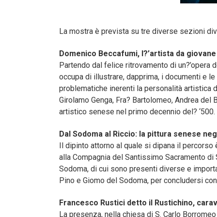
La mostra è prevista su tre diverse sezioni div
Domenico Beccafumi, l?’artista da giovane 
Partendo dal felice ritrovamento di un?’opera 
occupa di illustrare, dapprima, i documenti e l
problematiche inerenti la personalità artistic
Girolamo Genga, Fra? Bartolomeo, Andrea del Br
artistico senese nel primo decennio del? ‘500.
Dal Sodoma al Riccio: la pittura senese negl
Il dipinto attorno al quale si dipana il percor
alla Compagnia del Santissimo Sacramento di San
Sodoma, di cui sono presenti diverse e importa
Pino e Giomo del Sodoma, per concludersi con 
Francesco Rustici detto il Rustichino, cara
La presenza, nella chiesa di S. Carlo Borromeo 