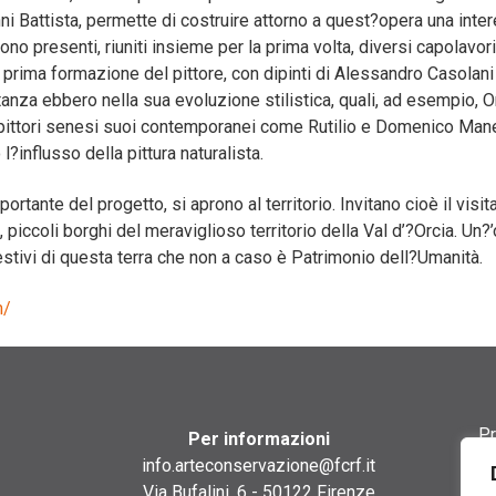
ni Battista, permette di costruire attorno a quest?opera una int
 sono presenti, riuniti insieme per la prima volta, diversi capolavo
la prima formazione del pittore, con dipinti di Alessandro Casol
rtanza ebbero nella sua evoluzione stilistica, quali, ad esempio, 
 pittori senesi suoi contemporanei come Rutilio e Domenico Mane
 l?influsso della pittura naturalista.
portante del progetto, si aprono al territorio. Invitano cioè il vis
, piccoli borghi del meraviglioso territorio della Val d’?Orcia. Un?
estivi di questa terra che non a caso è Patrimonio dell?Umanità.
m/
Pr
Per informazioni
info.arteconservazione@fcrf.it
Te
Via Bufalini, 6 - 50122 Firenze