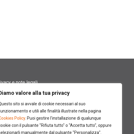
ivacy e note legali
Diamo valore alla tua privacy
rmini di utilizzo
Questo sito si avvale di cookie necessari al suo
okie policy
funzionamento e utili alle finalità illustrate nella pagina
Cookies Policy
. Puoi gestire l'installazione di qualunque
ntatti
cookie con il pulsante "Rifiuta tutto" o "Accetta tutto", oppure
selezionarli manualmente dal pulsante "Personalizza".