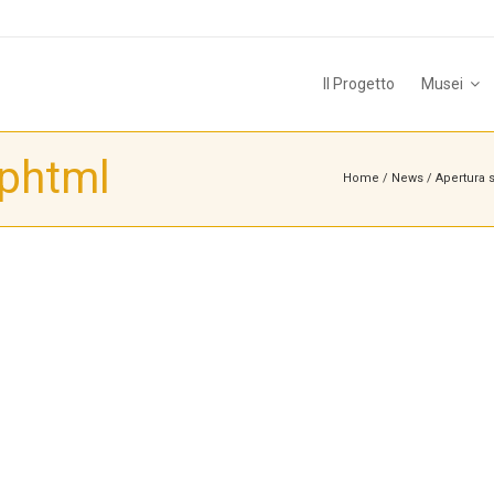
Il Progetto
Musei
phtml
Home
/
News
/
Apertura 